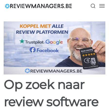
Skip
Men
to
search
main
content
Op zoek naar
review software