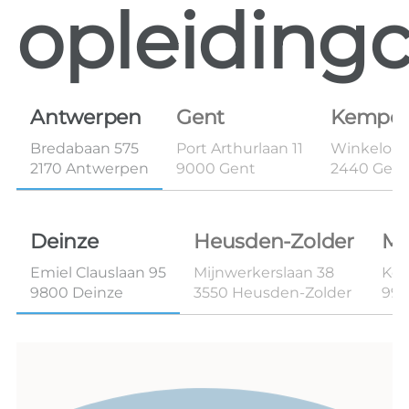
opleidingc
Antwerpen
Gent
Kempe
Bredabaan 575
Port Arthurlaan 11
Winkelom 
2170 Antwerpen
9000 Gent
2440 Geel
Deinze
Heusden-Zolder
Ma
Emiel Clauslaan 95
Mijnwerkerslaan 38
Kon
9800 Deinze
3550 Heusden-Zolder
99