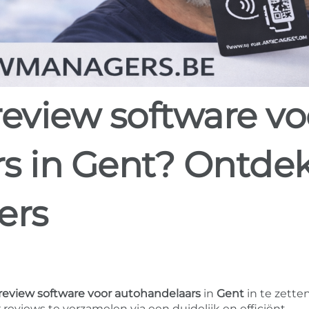
s in Gent? Ontde
ers
review software voor autohandelaars
in
Gent
in te zette
eviews te verzamelen via een duidelijk en efficiënt