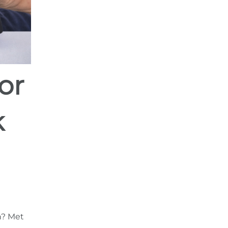
k
n? Met