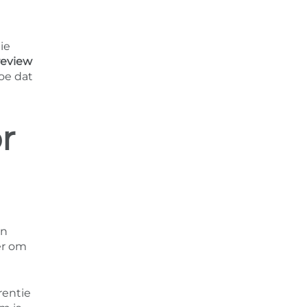
ie
review
oe dat
r
en
er om
rentie