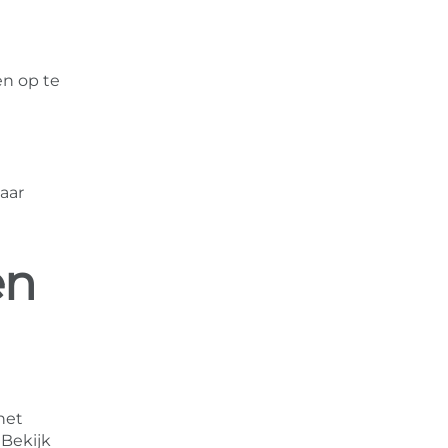
en op te
aar
en
het
 Bekijk