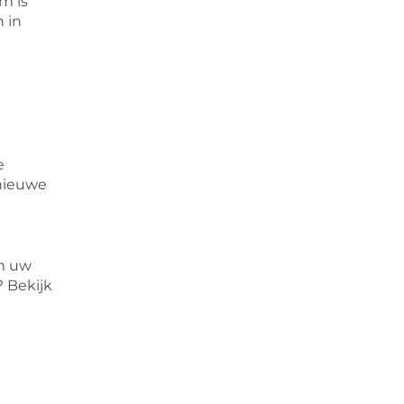
m is
 in
e
 nieuwe
om uw
? Bekijk