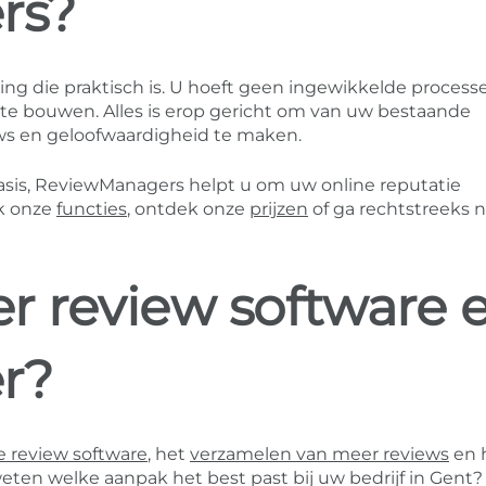
rs?
ng die praktisch is. U hoeft geen ingewikkelde process
e bouwen. Alles is erop gericht om van uw bestaande
ws en geloofwaardigheid te maken.
asis, ReviewManagers helpt u om uw online reputatie
k onze
functies
, ontdek onze
prijzen
of ga rechtstreeks n
r review software 
r?
 review software
, het
verzamelen van meer reviews
en 
weten welke aanpak het best past bij uw bedrijf in Gent?