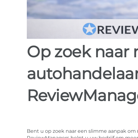
Op zoek naar review software voor
autohandelaar
ReviewManag
Bent u op zoek naar een slimme aanpak om
ReviewManagers helpt u uw bedrijf om meer r