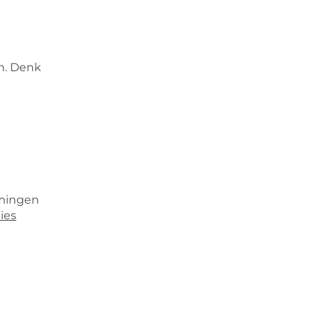
en. Denk
emingen
ies