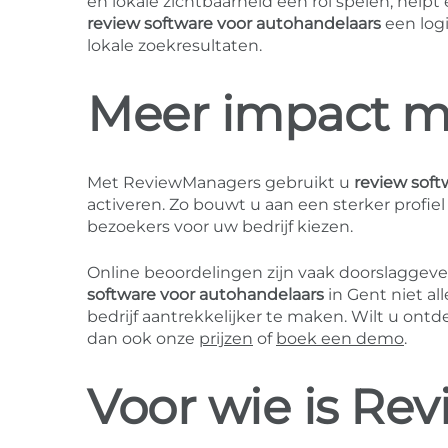
en lokale zichtbaarheid een rol spelen, help
review software voor autohandelaars
een logi
lokale zoekresultaten.
Meer impact me
Met ReviewManagers gebruikt u
review soft
activeren. Zo bouwt u aan een sterker profie
bezoekers voor uw bedrijf kiezen.
Online beoordelingen zijn vaak doorslaggev
software voor autohandelaars
in Gent niet a
bedrijf aantrekkelijker te maken. Wilt u on
dan ook onze
prijzen
of
boek een demo
.
Voor wie is Re