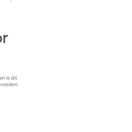
or
an is dit
tevreden