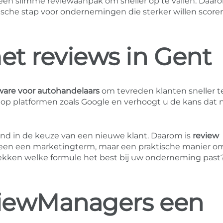
t een slimme reviewaanpak om sneller op te vallen. Daaro
sche stap voor ondernemingen die sterker willen scoren
t reviews in Gent
ware voor autohandelaars
om tevreden klanten sneller t
l op platformen zoals Google en verhoogt u de kans dat
end in de keuze van een nieuwe klant. Daarom is
review
lleen een marketingterm, maar een praktische manier 
tdekken welke formule het best bij uw onderneming past
viewManagers een