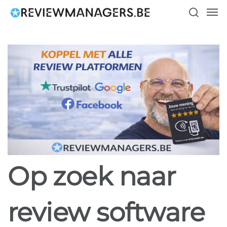
Skip
Men
to
search
main
content
Op zoek naar
review software