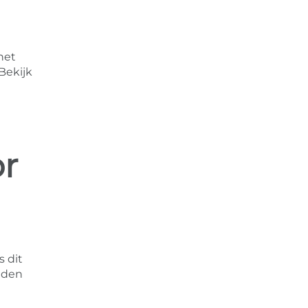
het
Bekijk
or
s dit
eden