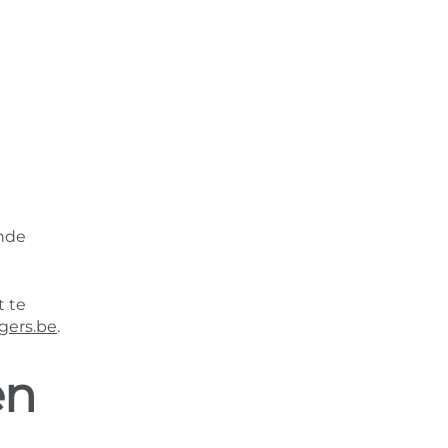
ande
t te
ers.be
.
en