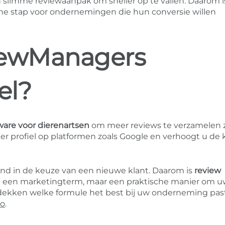
en slimme reviewaanpak om sneller op te vallen. Daarom i
he stap voor ondernemingen die hun conversie willen
iewManagers
el?
ware voor dierenartsen
om meer reviews te verzamelen 
ker profiel op platformen zoals Google en verhoogt u de 
end in de keuze van een nieuwe klant. Daarom is
review
en een marketingterm, maar een praktische manier om 
ntdekken welke formule het best bij uw onderneming pas
mo
.