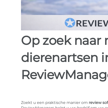
Op zoek naar review software voor
dierenartsen 
ReviewManag
Zoekt u een praktische manier om
review so
ReviewManagers helpt u uw bedrijf om uw onli