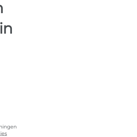
n
in
emingen
ies