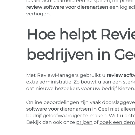
lokale zichtbaarheid een rol spelen, helpt e
review software voor dierenartsen
een logisc
verhogen.
Hoe helpt Rev
bedrijven in Ge
Met ReviewManagers gebruikt u
review soft
extra administratie. Zo bouwt u aan een ster
dat nieuwe bezoekers voor uw bedrijf kiezen.
Online beoordelingen zijn vaak doorslaggev
software voor dierenartsen
in Geel niet alle
bedrijf geloofwaardiger te maken. Wilt u o
Bekijk dan ook onze
prijzen
of
boek een de