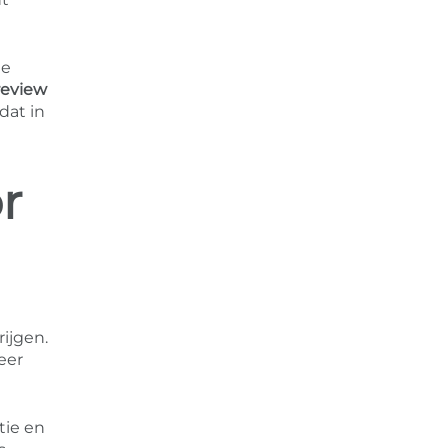
ie
review
dat in
r
ijgen.
eer
tie en