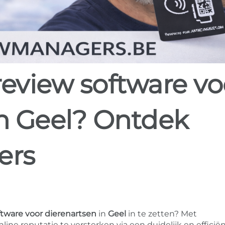
in Geel? Ontdek
ers
ftware voor dierenartsen
in
Geel
in te zetten? Met
ne reputatie te versterken via een duidelijk en efficië