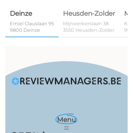
Deinze
Heusden-Zolder
Ma
Emiel Clauslaan 95
Mijnwerkerslaan 38
Kon
9800 Deinze
3550 Heusden-Zolder
99
Menu