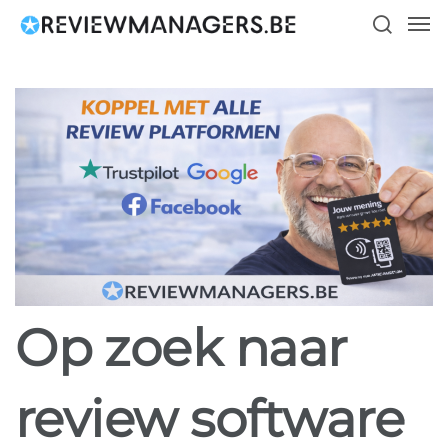
Skip
Men
to
search
main
content
Op zoek naar
review software