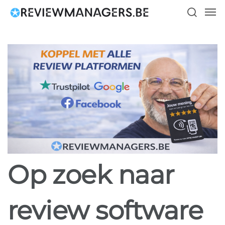
Skip
Men
to
search
main
content
Op zoek naar
review software