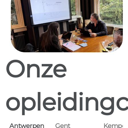
Onze
opleidingc
Antwerpen
Gent
Kempe