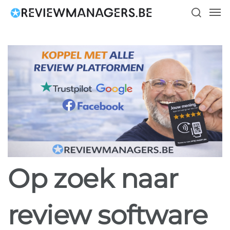
Skip
Men
to
search
main
content
Op zoek naar
review software