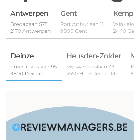
Antwerpen
Gent
Kempe
Bredabaan 575
Port Arthurlaan 11
Winkelom 
2170 Antwerpen
9000 Gent
2440 Geel
Deinze
Heusden-Zolder
Ma
Emiel Clauslaan 95
Mijnwerkerslaan 38
Kon
9800 Deinze
3550 Heusden-Zolder
99