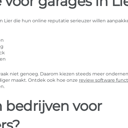
 voor garages in Li
n Lier die hun online reputatie serieuzer willen aanpakk
en
ng
ack
wen
ak vaak niet genoeg. Daarom kiezen steeds meer ondern
diger maakt. Ontdek ook hoe onze
review software funct
n.
bedrijven voor
rs?