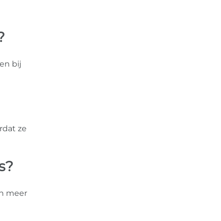
?
en bij
rdat ze
s?
en meer