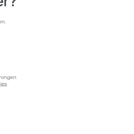
er?
en.
emingen
ies