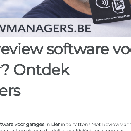
er? Ontdek
ers
ftware voor garages
in
Lier
in te zetten? Met ReviewMan
versterken via een duidelijk en efficiënt reviewproces.