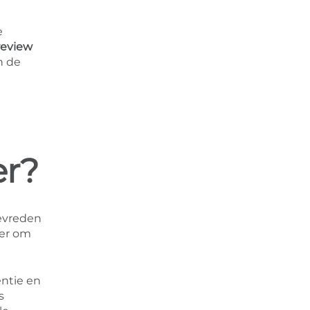
e
review
n de
er?
tevreden
ger om
entie en
s