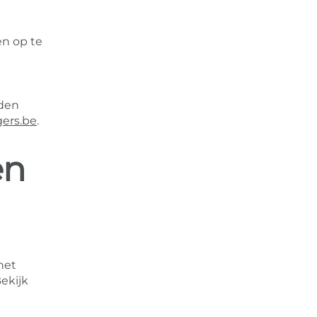
en op te
eden
ers.be
.
en
het
Bekijk