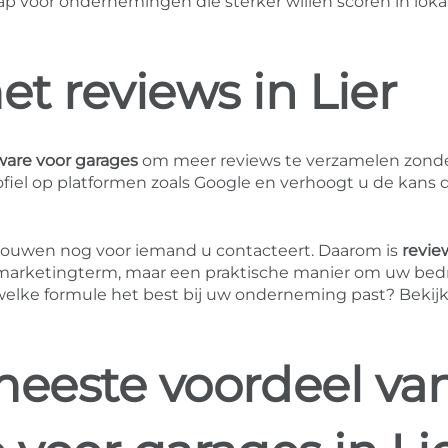
ap voor ondernemingen die sterker willen scoren in loka
t reviews in Lier
ware voor garages
om meer reviews te verzamelen zonde
ofiel op platformen zoals Google en verhoogt u de kans 
trouwen nog voor iemand u contacteert. Daarom is
revie
n marketingterm, maar een praktische manier om uw bedr
welke formule het best bij uw onderneming past? Bekij
meeste voordeel va