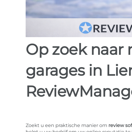
Op zoek naar review software voor
garages in Li
ReviewManag
Zoekt u een praktische manier om
review so
helpt u uw bedrijf om uw online reputatie te 