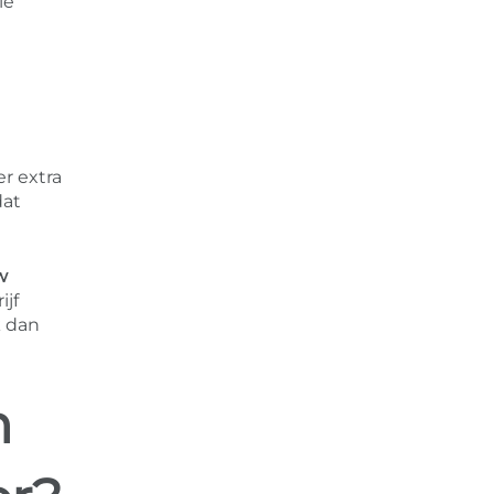
le
r extra
dat
w
ijf
k dan
n