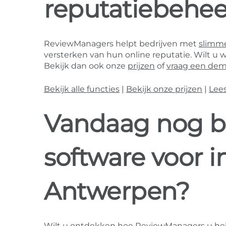
reputatiebehee
ReviewManagers helpt bedrijven met
slimme
versterken van hun online reputatie. Wilt u 
Bekijk dan ook onze
prijzen
of
vraag een dem
Bekijk alle functies
|
Bekijk onze prijzen
|
Lee
Vandaag nog b
software voor 
Antwerpen?
Wilt u ontdekken hoe ReviewManagers u he