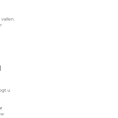
vallen.
r
n
ogt u
r
uw