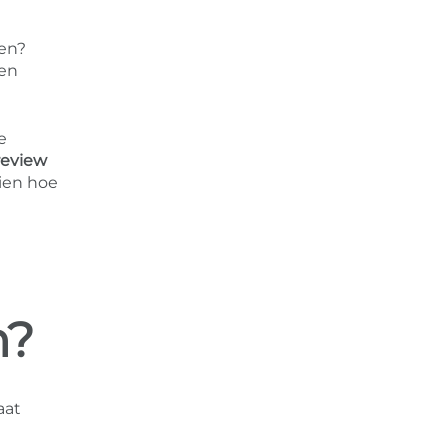
ten?
een
e
review
ien hoe
n?
aat