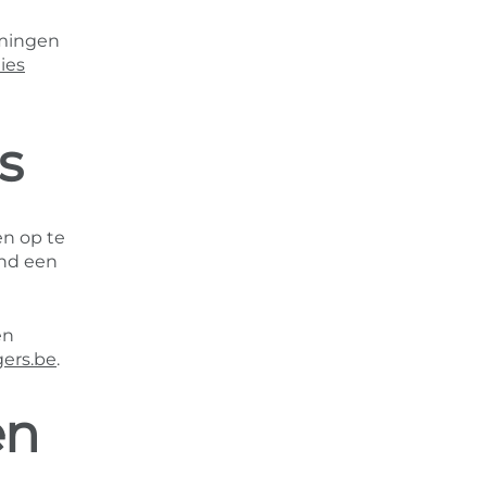
emingen
ies
s
en op te
and een
en
ers.be
.
en