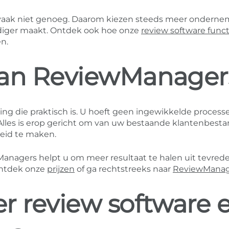
ak vaak niet genoeg. Daarom kiezen steeds meer ondern
diger maakt. Ontdek ook hoe onze
review software funct
n.
van ReviewManager
ng die praktisch is. U hoeft geen ingewikkelde process
Alles is erop gericht om van uw bestaande klantenbest
heid te maken.
wManagers helpt u om meer resultaat te halen uit tevred
ontdek onze
prijzen
of ga rechtstreeks naar
ReviewManag
r review software 