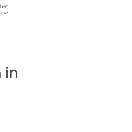
 het
r uw
 in