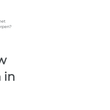
het
erpen?
w
 in