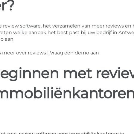
r?
 review software
, het
verzamelen van meer reviews
en 
weten welke aanpak het best past bij uw bedrijf in Antw
o aan
.
s meer over reviews
|
Vraag een demo aan
eginnen met revie
immobiliënkantoren
lpt met
review software voor immobiliënkantoren
in