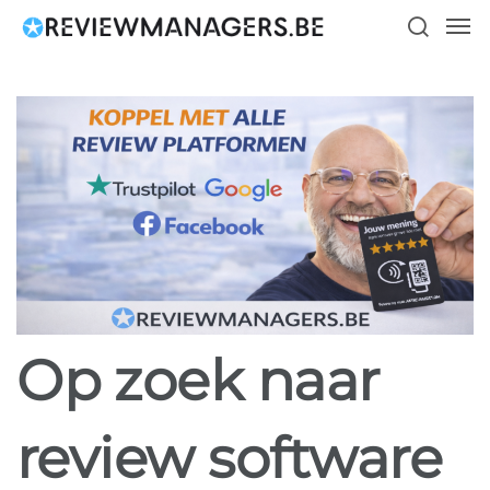
Skip
Men
to
search
main
content
Op zoek naar
review software