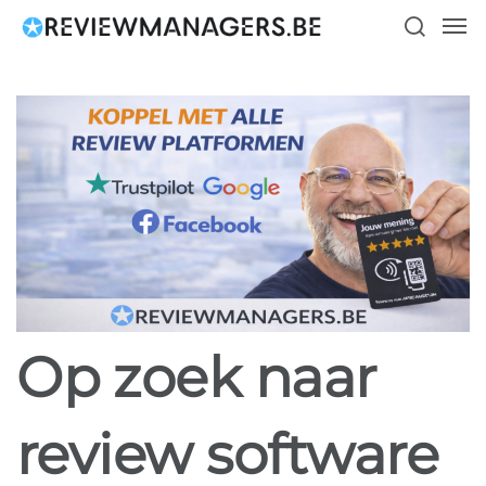
Skip
Men
to
search
main
content
Op zoek naar
review software