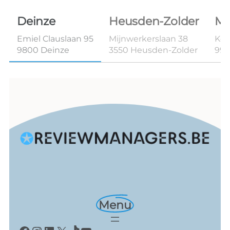
Deinze
Heusden-Zolder
Ma
Emiel Clauslaan 95
Mijnwerkerslaan 38
Kon
9800 Deinze
3550 Heusden-Zolder
99
Menu