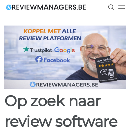
Skip
Men
to
search
main
content
Op zoek naar
review software