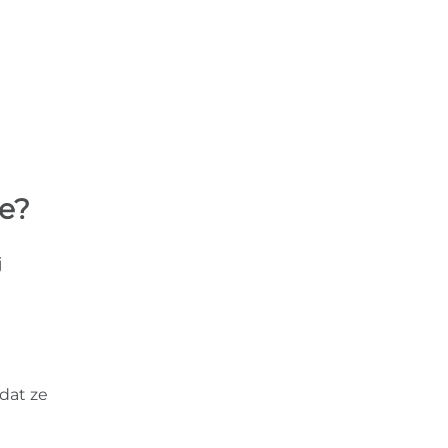
le?
j
dat ze