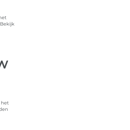
het
 Bekijk
w
t het
eden