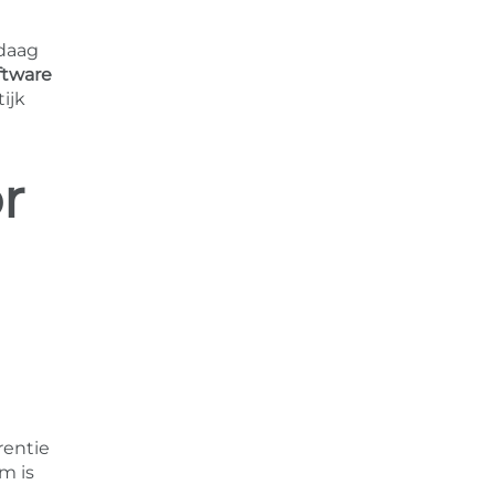
ndaag
ftware
ijk
r
rentie
m is