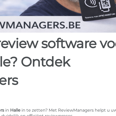
lle? Ontdek
ers
rs
in
Halle
in te zetten? Met ReviewManagers helpt u uw
duidelijk en efficiënt reviewproces.