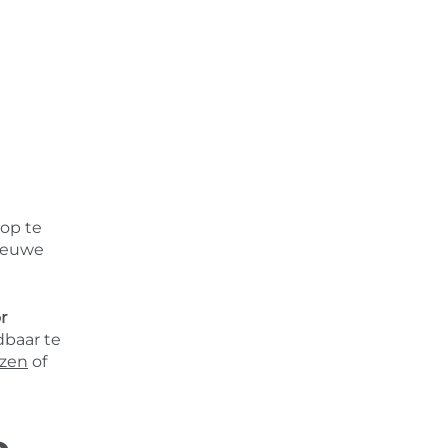
op te
nieuwe
r
dbaar te
jzen
of