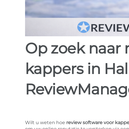
Op zoek naar review software voor
kappers in Ha
ReviewManag
Wilt u weten hoe
review software voor kappe
om uw online reputatie te versterken via een 