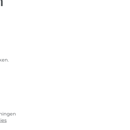
n
ken.
emingen
ies