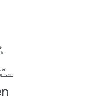
e
nde
eden
ers.be
.
en