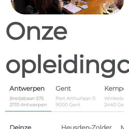
Onze
opleidingc
Antwerpen
Gent
Kempe
Bredabaan 575
Port Arthurlaan 11
Winkelom 
2170 Antwerpen
9000 Gent
2440 Geel
Deinze
Heusden-Zolder
Ma