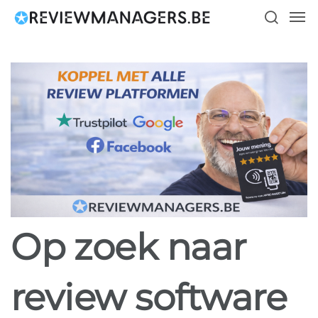
Skip
Men
to
search
main
content
Op zoek naar
review software