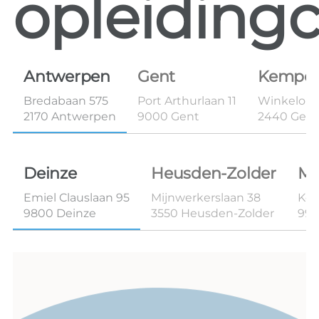
opleidingc
Antwerpen
Gent
Kempe
Bredabaan 575
Port Arthurlaan 11
Winkelom 
2170 Antwerpen
9000 Gent
2440 Geel
Deinze
Heusden-Zolder
Ma
Emiel Clauslaan 95
Mijnwerkerslaan 38
Kon
9800 Deinze
3550 Heusden-Zolder
99