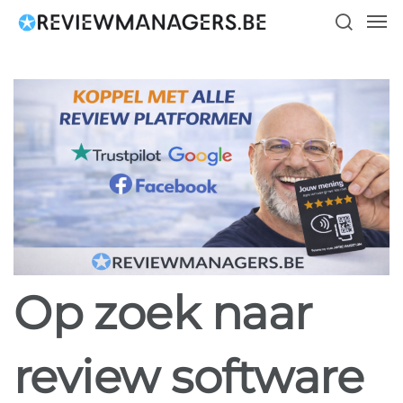
Skip
Men
to
search
main
content
Op zoek naar
review software