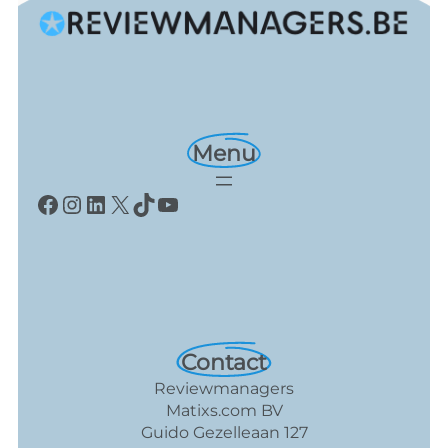
Menu
Facebook
Instagram
LinkedIn
X
TikTok
YouTube
Contact
Reviewmanagers
Matixs.com BV
Guido Gezelleaan 127