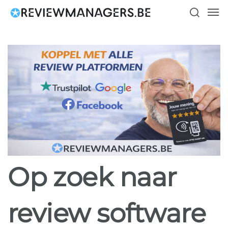
Skip
Men
to
search
main
content
Op zoek naar
review software