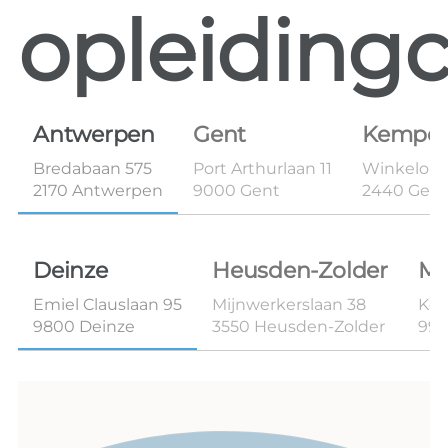
opleidingc
Antwerpen
Gent
Kempe
Bredabaan 575
Port Arthurlaan 11
Winkelom 
2170 Antwerpen
9000 Gent
2440 Geel
Deinze
Heusden-Zolder
Ma
Emiel Clauslaan 95
Mijnwerkerslaan 38
Kon
9800 Deinze
3550 Heusden-Zolder
99