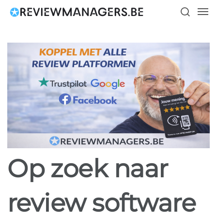
Skip
Men
to
search
main
content
Op zoek naar
review software