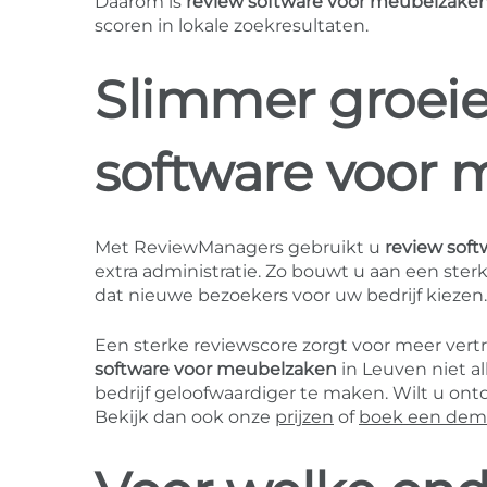
Daarom is
review software voor meubelzake
scoren in lokale zoekresultaten.
Slimmer groei
software voor
Met ReviewManagers gebruikt u
review sof
extra administratie. Zo bouwt u aan een ster
dat nieuwe bezoekers voor uw bedrijf kiezen.
Een sterke reviewscore zorgt voor meer ver
software voor meubelzaken
in Leuven niet a
bedrijf geloofwaardiger te maken. Wilt u o
Bekijk dan ook onze
prijzen
of
boek een de