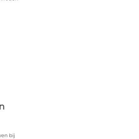
in
en bij