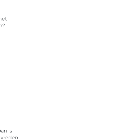
het
n?
Dan is
evreden