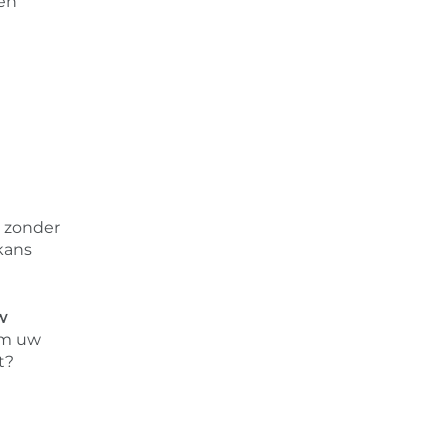
len
 zonder
kans
w
om uw
t?