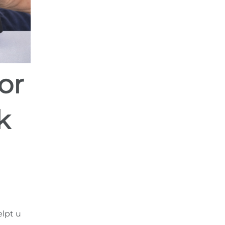
k
lpt u