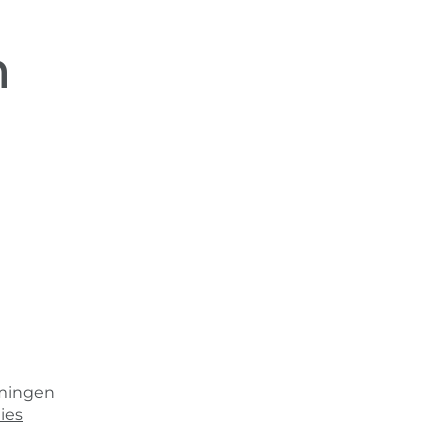
n
emingen
ies