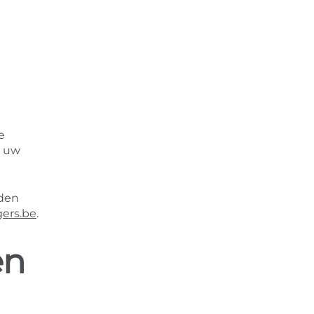
e
n uw
eden
ers.be
.
en