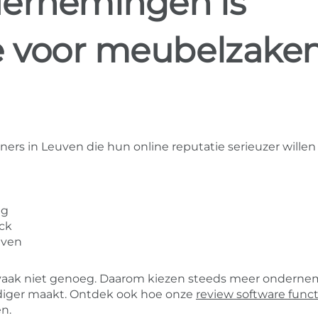
dernemingen is
e voor meubelzake
ers in Leuven die hun online reputatie serieuzer willen
ng
ack
jven
ak vaak niet genoeg. Daarom kiezen steeds meer ondern
diger maakt. Ontdek ook hoe onze
review software funct
n.