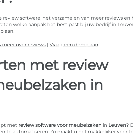
 review software
, het
verzamelen van meer reviews
en 
weten welke aanpak het best past bij uw bedrijf in Leuve
o aan
.
s meer over reviews
|
Vraag een demo aan
arten met review
meubelzaken in
lpt met
review software voor meubelzaken
in
Leuven
? 
n te automatiseren. Zo maakt u het makkelijker voor t