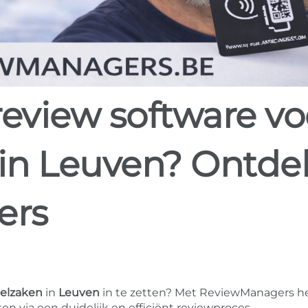
in Leuven? Ontde
ers
belzaken
in
Leuven
in te zetten? Met ReviewManagers he
en via een duidelijk en efficiënt reviewproces.