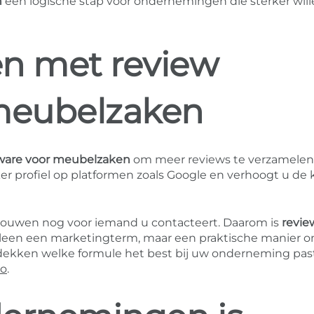
n
een logische stap voor ondernemingen die sterker wil
en met review
 meubelzaken
tware voor meubelzaken
om meer reviews te verzamelen
ker profiel op platformen zoals Google en verhoogt u de 
trouwen nog voor iemand u contacteert. Daarom is
revie
lleen een marketingterm, maar een praktische manier 
ntdekken welke formule het best bij uw onderneming pas
mo
.