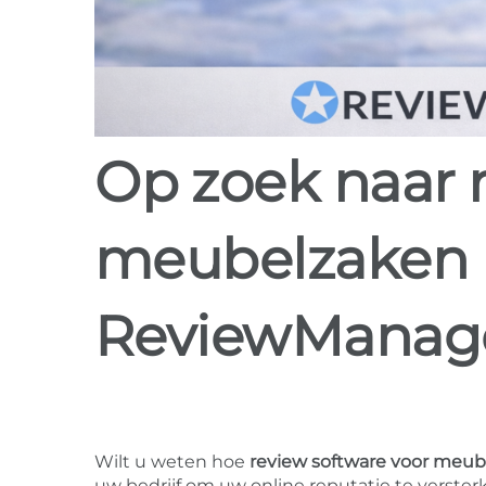
Op zoek naar review software voor
meubelzaken 
ReviewManag
Wilt u weten hoe
review software voor meu
uw bedrijf om uw online reputatie te versterk