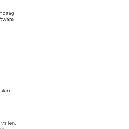
andaag
ftware
e
alen uit
vallen.