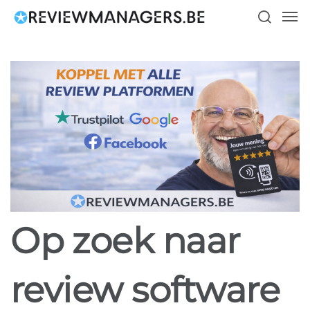
Skip
Men
to
search
main
content
Op zoek naar
review software