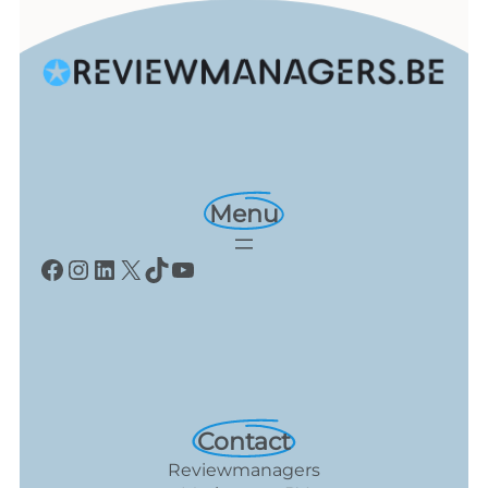
Menu
Facebook
Instagram
LinkedIn
X
TikTok
YouTube
Contact
Reviewmanagers