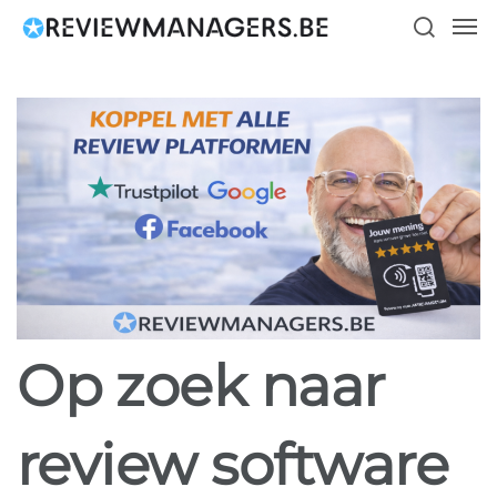
Skip
Men
to
search
main
content
Op zoek naar
review software