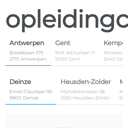
opleidingc
Antwerpen
Gent
Kempe
Bredabaan 575
Port Arthurlaan 11
Winkelom 
2170 Antwerpen
9000 Gent
2440 Geel
Deinze
Heusden-Zolder
Ma
Emiel Clauslaan 95
Mijnwerkerslaan 38
Kon
9800 Deinze
3550 Heusden-Zolder
99