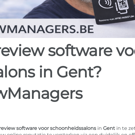
lons in Gent?
ewManagers
review software voor schoonheidssalons
in
Gent
in te ze
online reputatie te versterken via een duidelijk en eff