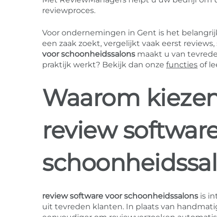
reviewproces.
Voor ondernemingen in Gent is het belangri
een zaak zoekt, vergelijkt vaak eerst reviews
voor schoonheidssalons
maakt u van tevreden
praktijk werkt? Bekijk dan onze
functies
of l
Waarom kiezen 
review softwar
schoonheidssal
review software voor schoonheidssalons
is i
uit tevreden klanten. In plaats van handmat