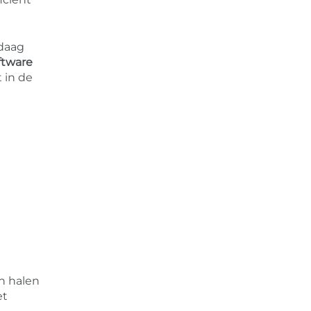
ndaag
ftware
 in de
en halen
et