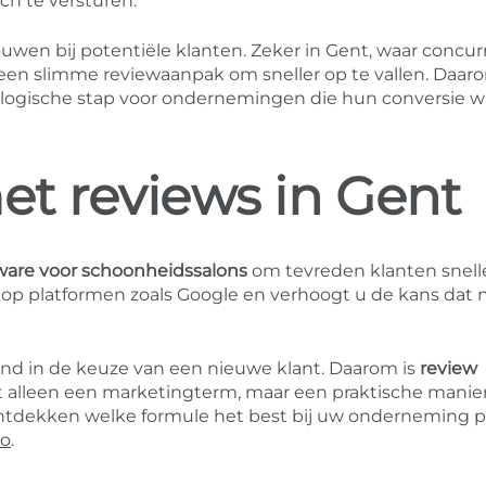
h te versturen.
ouwen bij potentiële klanten. Zeker in Gent, waar concur
t een slimme reviewaanpak om sneller op te vallen. Daaro
logische stap voor ondernemingen die hun conversie wi
t reviews in Gent
ware voor schoonheidssalons
om tevreden klanten snelle
l op platformen zoals Google en verhoogt u de kans dat
end in de keuze van een nieuwe klant. Daarom is
review
t alleen een marketingterm, maar een praktische manie
 ontdekken welke formule het best bij uw onderneming p
mo
.