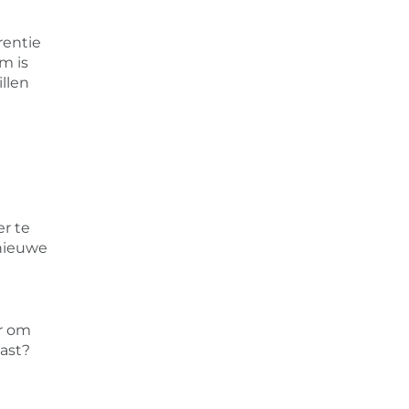
rentie
m is
llen
r te
 nieuwe
r om
ast?