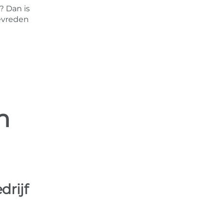
? Dan is
evreden
n
drijf