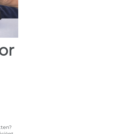
tten?
iciënt