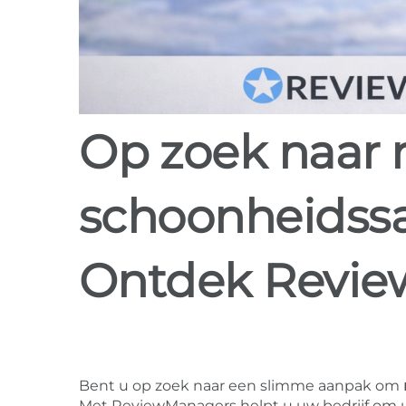
Op zoek naar review software voor
schoonheidssa
Ontdek Revi
Bent u op zoek naar een slimme aanpak om
Met ReviewManagers helpt u uw bedrijf om uw 