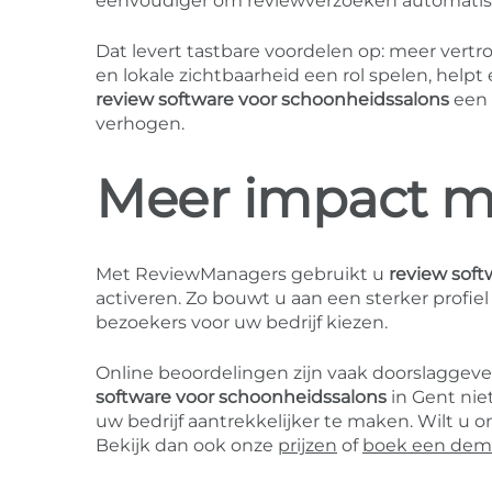
eenvoudiger om reviewverzoeken automatisc
Dat levert tastbare voordelen op: meer vertr
en lokale zichtbaarheid een rol spelen, help
review software voor schoonheidssalons
een 
verhogen.
Meer impact me
Met ReviewManagers gebruikt u
review soft
activeren. Zo bouwt u aan een sterker profie
bezoekers voor uw bedrijf kiezen.
Online beoordelingen zijn vaak doorslaggev
software voor schoonheidssalons
in Gent nie
uw bedrijf aantrekkelijker te maken. Wilt u
Bekijk dan ook onze
prijzen
of
boek een de