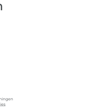
n
emingen
ies