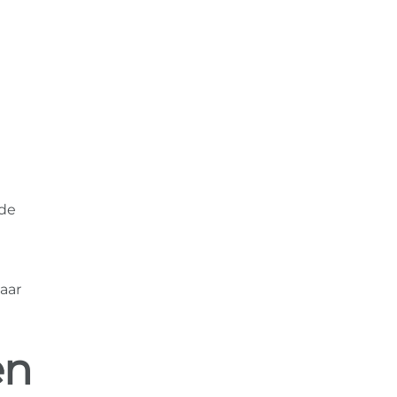
nde
aar
en