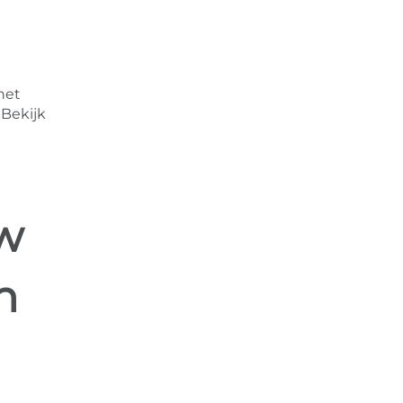
het
 Bekijk
w
n