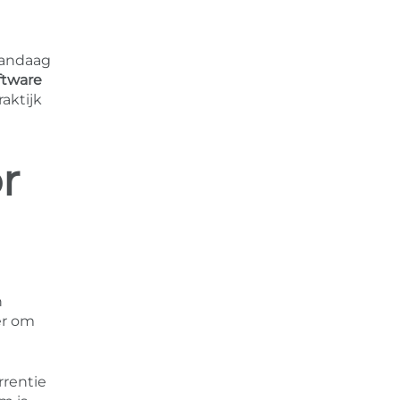
vandaag
ftware
aktijk
r
n
er om
rrentie