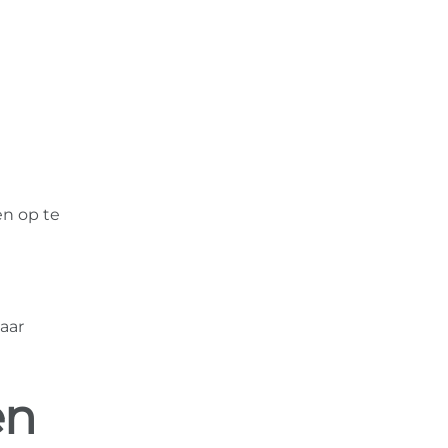
en op te
aar
en