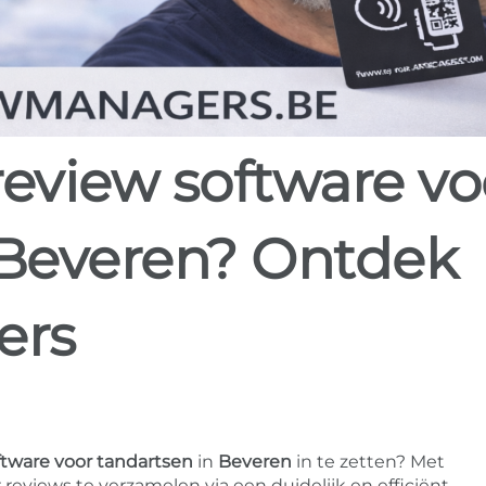
 Beveren? Ontdek
ers
ftware voor tandartsen
in
Beveren
in te zetten? Met
eviews te verzamelen via een duidelijk en efficiënt