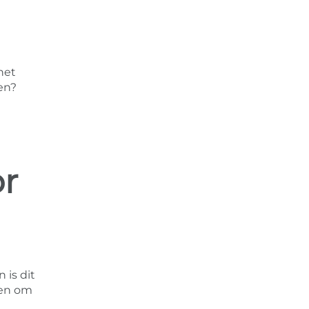
het
en?
or
 is dit
ten om