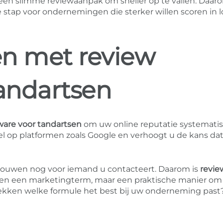
t een slimme reviewaanpak om sneller op te vallen. Daaro
 stap voor ondernemingen die sterker willen scoren in l
en met review
tandartsen
ware voor tandartsen
om uw online reputatie systemati
el op platformen zoals Google en verhoogt u de kans da
trouwen nog voor iemand u contacteert. Daarom is
revie
leen een marketingterm, maar een praktische manier o
tdekken welke formule het best bij uw onderneming past