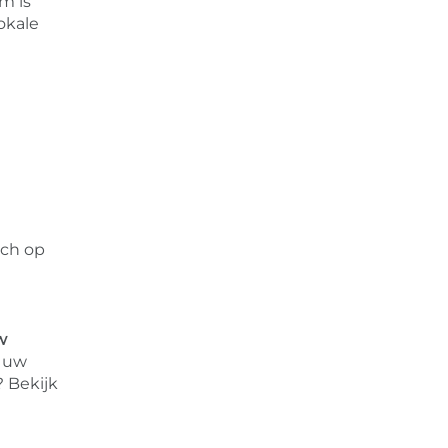
m is
okale
sch op
t
w
m uw
? Bekijk