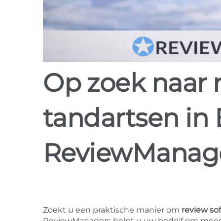
Op zoek naar review software voor
tandartsen in
ReviewManag
Zoekt u een praktische manier om
review so
ReviewManagers helpt u uw bedrijf om meer r