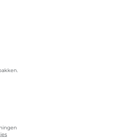
npakken.
emingen
ies