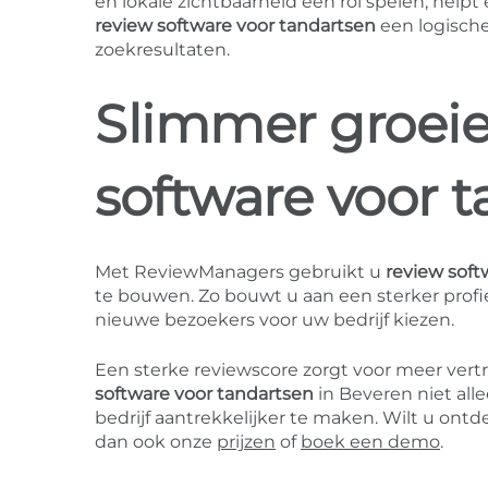
en lokale zichtbaarheid een rol spelen, help
review software voor tandartsen
een logische
zoekresultaten.
Slimmer groei
software voor 
Met ReviewManagers gebruikt u
review soft
te bouwen. Zo bouwt u aan een sterker profi
nieuwe bezoekers voor uw bedrijf kiezen.
Een sterke reviewscore zorgt voor meer ver
software voor tandartsen
in Beveren niet al
bedrijf aantrekkelijker te maken. Wilt u on
dan ook onze
prijzen
of
boek een demo
.