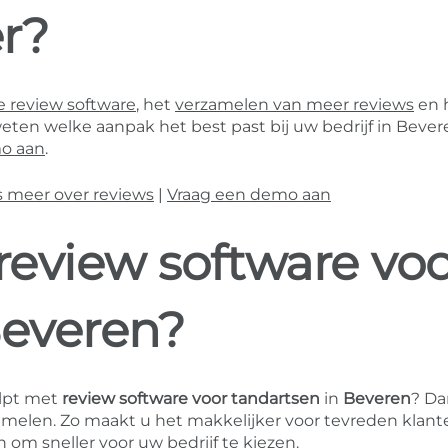
r?
 review software
, het
verzamelen van meer reviews
en 
weten welke aanpak het best past bij uw bedrijf in Bever
o aan
.
s meer over reviews
|
Vraag een demo aan
review software vo
Beveren?
lpt met
review software voor tandartsen
in
Beveren
? Dan
melen. Zo maakt u het makkelijker voor tevreden klan
 om sneller voor uw bedrijf te kiezen.