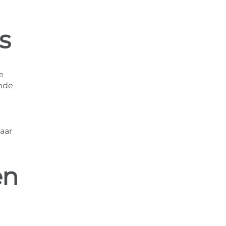
s
e
ande
aar
en