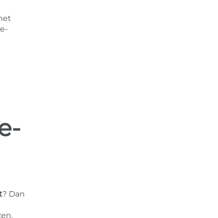
het
e-
e-
t
? Dan
zen.