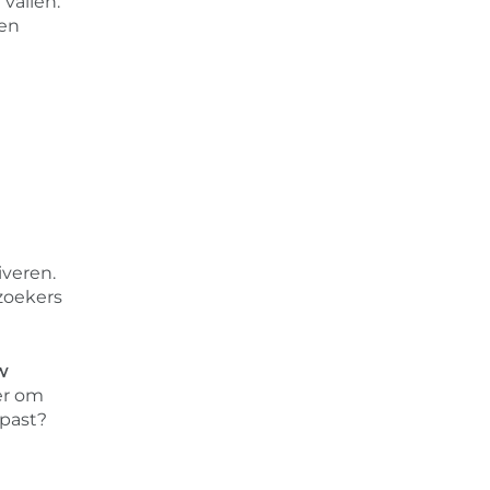
vallen.
gen
iveren.
zoekers
w
er om
 past?