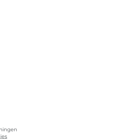
emingen
ies