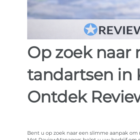
Op zoek naar review software voor
tandartsen in
Ontdek Revi
Bent u op zoek naar een slimme aanpak om
Met ReviewManagers helpt u uw bedrijf om me