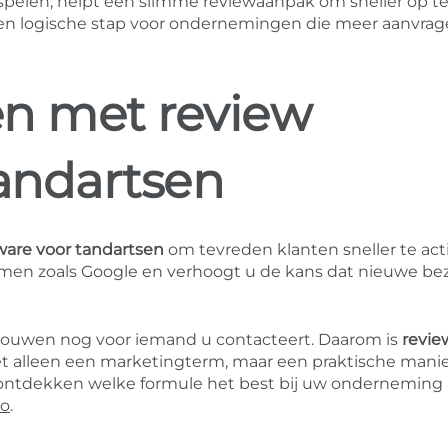
 spelen, helpt een slimme reviewaanpak om sneller op te 
n logische stap voor ondernemingen die meer aanvra
en met review
tandartsen
ware voor tandartsen
om tevreden klanten sneller te act
ormen zoals Google en verhoogt u de kans dat nieuwe be
trouwen nog voor iemand u contacteert. Daarom is
revie
et alleen een marketingterm, maar een praktische mani
u ontdekken welke formule het best bij uw onderneming
mo
.