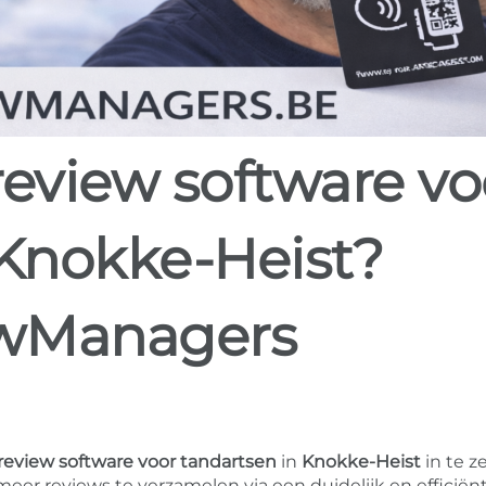
 Knokke-Heist?
ewManagers
review software voor tandartsen
in
Knokke-Heist
in te z
er reviews te verzamelen via een duidelijk en efficiën