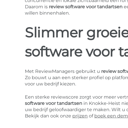
concurrentie en lokale zichtbaarheid een rol
Daarom is
review software voor tandartsen
ee
willen binnenhalen.
Slimmer groei
software voor 
Met ReviewManagers gebruikt u
review soft
Zo bouwt u aan een sterker profiel op platf
voor uw bedrijf kiezen.
Een sterke reviewscore zorgt voor meer ver
software voor tandartsen
in Knokke-Heist ni
uw bedrijf geloofwaardiger te maken. Wilt 
Bekijk dan ook onze
prijzen
of
boek een de