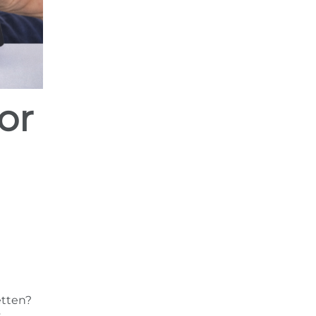
etten?
t