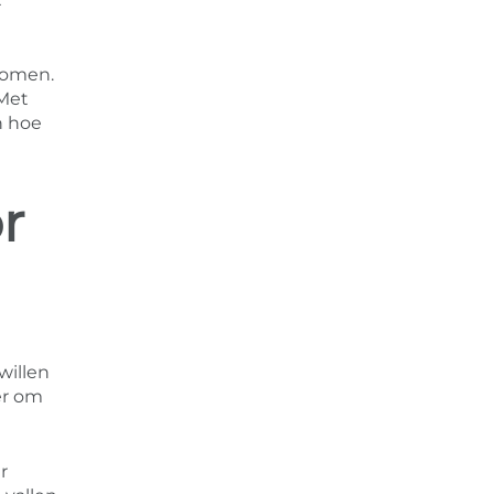
komen.
 Met
n hoe
r
willen
er om
r